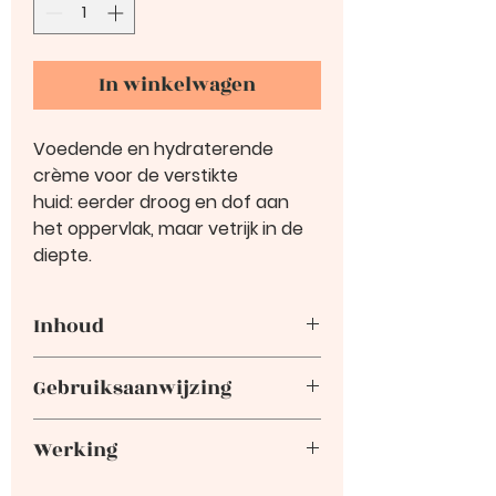
In winkelwagen
Voedende en hydraterende
crème voor de verstikte
huid: eerder droog en dof aan
het oppervlak, maar vetrijk in de
diepte.
Inhoud
40ml
Gebruiksaanwijzing
De Zuiverende crème dagelijks
Werking
aanbrengen als verzorgende
crème. Bij voorkeur combineren
Deze crème heeft - dankzij de