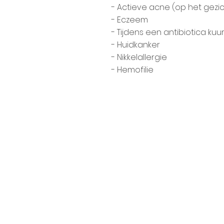
- Actieve acne (op het gezic
- Eczeem
- Tijdens een antibiotica kuu
- Huidkanker
- Nikkelallergie
- Hemofilie
Klantenservice
Algemene Voorwaarden
Retourbeleid
Privacybeleid
Garantie & Klachten