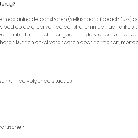
terug?
ermaplaning de donsharen (vellushaar of peach fuzz) d
loed op de groei van de donsharen in de haarfollikels. 
want enkel terminaal haar geeft harde stoppels en deze z
de haren kunnen enkel veranderen door hormonen, menop
chikt in de volgende situaties:
cortisonen
e