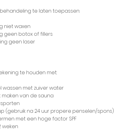
ehandeling te laten toepassen:
g niet waxen
 geen botox of fillers
ing geen laser
rekening te houden met:
el wassen met zuiver water
ik maken van de sauna
f sporten
up (gebruik na 24 uur propere penselen/spons)
hermen met een hoge factor SPF
 2 weken