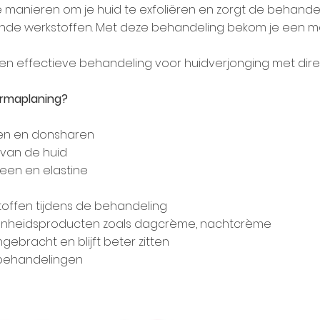
 manieren om je huid te exfoliëren en zorgt de behande
e werkstoffen. Met deze behandeling bekom je een mo
 en effectieve behandeling voor huidverjonging met direc
ermaplaning?
len en donsharen
 van de huid
een en elastine
offen tijdens de behandeling
onheidsproducten zoals dagcrème, nachtcrème
ebracht en blijft beter zitten
behandelingen