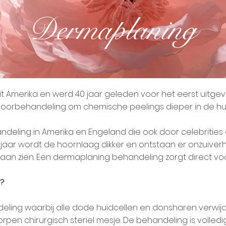
Dermaplaning
uit Amerika en werd 40 jaar geleden voor het eerst uit
 voorbehandeling om chemische peelings dieper in de hu
ndeling in Amerika en Engeland die ook door celebritie
aar wordt de hoornlaag dikker en ontstaan er onzuiverh
gaan zien. Een dermaplaning behandeling zorgt direct v
n?
eling waarbij alle dode huidcellen en donsharen verwij
en chirurgisch steriel mesje. De behandeling is volledig