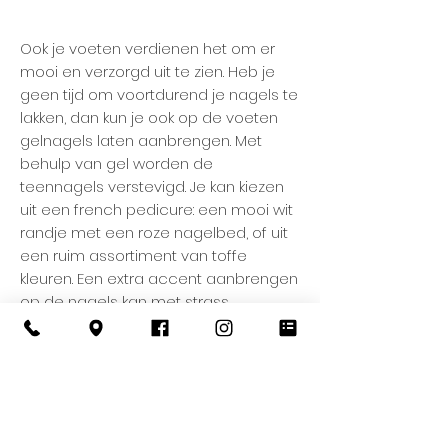
Ook je voeten verdienen het om er
mooi en verzorgd uit te zien. Heb je
geen tijd om voortdurend je nagels te
lakken, dan kun je ook op de voeten
gelnagels laten aanbrengen. Met
behulp van gel worden de
teennagels verstevigd. Je kan kiezen
uit een french pedicure: een mooi wit
randje met een roze nagelbed, of uit
een ruim assortiment van toffe
kleuren. Een extra accent aanbrengen
op de nagels kan met strass
steentjes, glitters… Je voeten zullen
schitteren in die open schoenen of
teenslippers. Aangezien de
teennagels minder snel groeien kan
je er 6 tot 8 weken van genieten.
Belangrijk is dat je ze na die periode