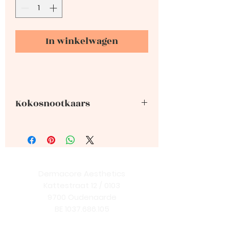
In winkelwagen
Kokosnootkaars
Onze sfeervolle We Love
kokosnootkaarsen zijn zowel leuk
voor binnen tijdens de
wintermaanden, als buiten in de
zomer.
Dermacore Aesthetics
De kokosnoot wordt geleverd
Kattestraat 12 / 0103
met bijbehorend standaard,
9700 Oudenaarde
maar je kunt de kokosnoot ook
BE
1037.686.105
laten drijven in het water (bijv. in
+32 488 501 444