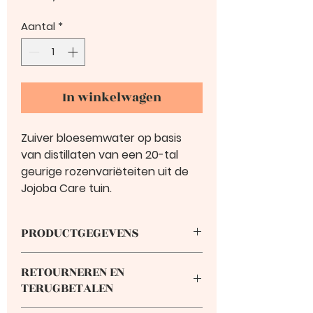
Aantal
*
In winkelwagen
Zuiver bloesemwater op basis
van distillaten van een 20-tal
geurige rozenvariëteiten uit de
Jojoba Care tuin.
PRODUCTGEGEVENS
Dit is ruimte voor
RETOURNEREN EN
productgegevens. Hier kunt u
TERUGBETALEN
meer gegevens kwijt over uw
product, zoals de maat, het