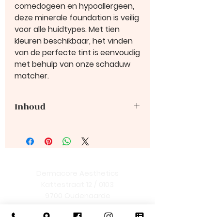
comedogeen en hypoallergeen,
deze minerale foundation is veilig
voor alle huidtypes. Met tien
kleuren beschikbaar, het vinden
van de perfecte tint is eenvoudig
met behulp van onze schaduw
matcher.
Inhoud
Twist-and-Lock zeefpotje - 9g /
0.32oz
Dermacore Aesthetics
Kattestraat 12 / 0103
9700 Oudenaarde
BE
1037.686.105